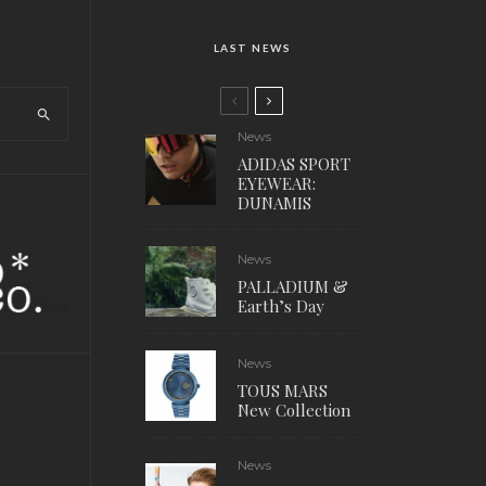
LAST NEWS
News
ADIDAS SPORT
EYEWEAR:
DUNAMIS
News
PALLADIUM &
Earth’s Day
News
TOUS MARS
New Collection
News