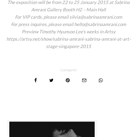
The exposition will be from 22 to 25 January 2015 at Sabrina
Amrani Gallery Booth H2 – Main Hall
For VIP cards, please email silvia@sabrinaamrani.com
For press inquires, please email hello@sabrinaamrani.com
Preview Timothy Hyunsoo Lee’s works in Artsy
https://artsy.net/show/sabrina-amrani-sabrina-amrani-at-art-
stage-singapore-2015
Compartir