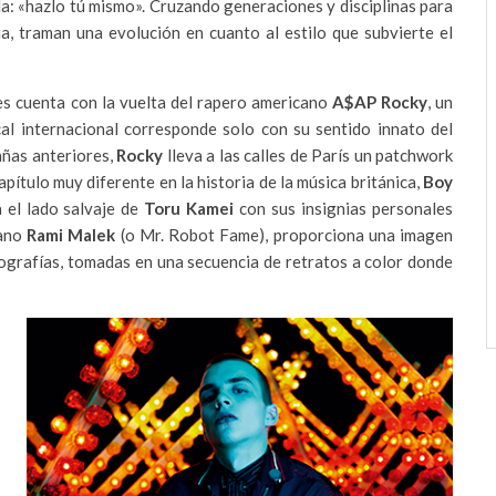
da: «hazlo tú mismo». Cruzando generaciones y disciplinas para
ia, traman una evolución en cuanto al estilo que subvierte el
tes cuenta con la vuelta del rapero americano
A$AP Rocky
, un
l internacional corresponde solo con su sentido innato del
añas anteriores,
Rocky
lleva a las calles de París un patchwork
apítulo muy diferente en la historia de la música británica,
Boy
 el lado salvaje de
Toru Kamei
con sus insignias personales
cano
Rami Malek
(o Mr. Robot Fame), proporciona una imagen
otografías, tomadas en una secuencia de retratos a color donde