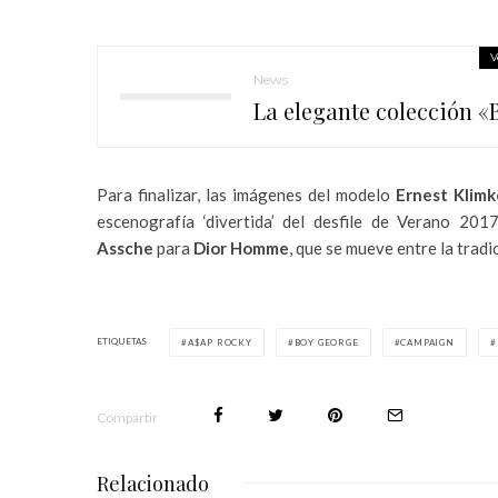
V
News
La elegante colección «
Para finalizar, las imágenes del modelo
Ernest Klimk
escenografía ‘divertida’ del desfile de Verano 20
Assche
para
Dior Homme
, que se mueve entre la trad
ETIQUETAS
A$AP ROCKY
BOY GEORGE
CAMPAIGN
Compartir
Relacionado