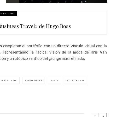
er también
Business Travel» de Hugo Boss
o
completan el portfolio con un directo vínculo visual con la
17, representando la radical visión de la moda de
Kris Van
ición y un utópico sentido del grunge más refinado.
DIOR HOMME
RAMI MALEK
SS17
TORU KAMEI