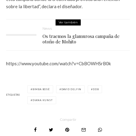
sobre la libertad”, declara el diseñador.
Ver también
News
Os traemos la glamurosa campaña de
otoño de Mohito
https://www.youtube.com/watch?v=CbBOWHSrB0k
BIMBA BOSÉ
DAVID DELFIN
DDB
ETIQUETAS
DIANA KUNST
Compartir