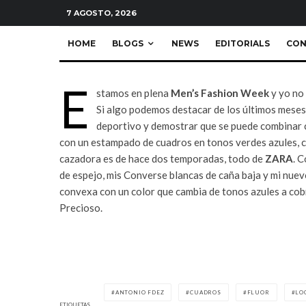
Blogs
The Editor
·
1 Minuto de lectura
7 AGOSTO, 2026
HOME
BLOGS
NEWS
EDITORIALS
CON
E
stamos en plena
Men’s Fashion Week
y yo no 
Si algo podemos destacar de los últimos meses 
deportivo y demostrar que se puede combinar 
con un estampado de cuadros en tonos verdes azules, co
cazadora es de hace dos temporadas, todo de
ZARA
. 
de espejo, mis Converse blancas de caña baja y mi nuev
convexa con un color que cambia de tonos azules a cob
Precioso.
ANTONIO FDEZ
CUADROS
FLUOR
LO
ETIQUETAS