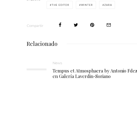
THE EDITOR
WINTER
ZARA
Compartir
Relacionado
News
Tempus et Atmosphaera by Antonio Fde
en Galería Laverdin-Soriano