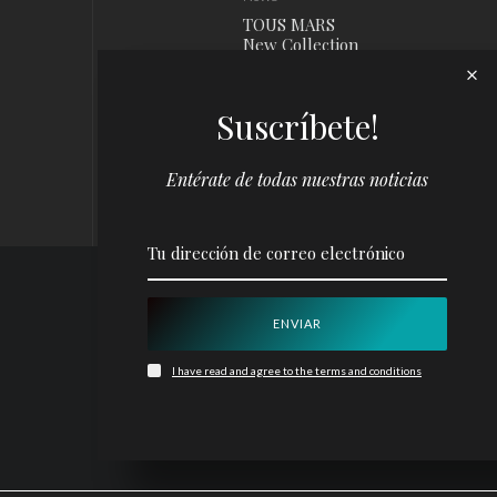
TOUS MARS
New Collection
News
Suscríbete!
Louis Vuitton x
Yayoi Kusama
Campaign
Entérate de todas nuestras noticias
I have read and agree to the terms and conditions