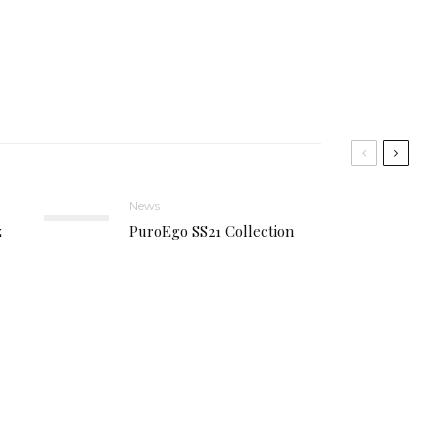
News
z
PuroEgo SS21 Collection