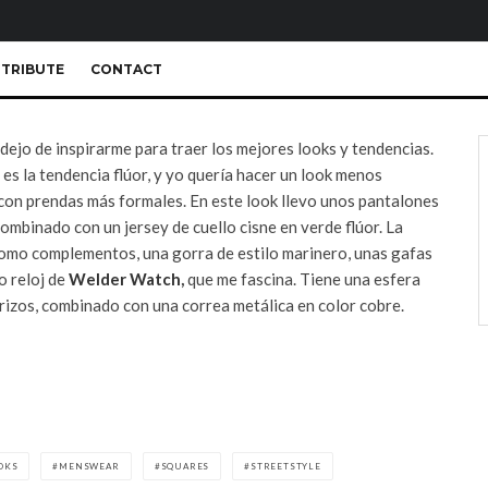
TRIBUTE
CONTACT
dejo de inspirarme para traer los mejores looks y tendencias.
es la tendencia flúor, y yo quería hacer un look menos
con prendas más formales. En este look llevo unos pantalones
mbinado con un jersey de cuello cisne en verde flúor. La
Como complementos, una gorra de estilo marinero, unas gafas
o reloj de
Welder Watch
,
que me fascina. Tiene una esfera
rizos, combinado con una correa metálica en color cobre.
OKS
MENSWEAR
SQUARES
STREETSTYLE