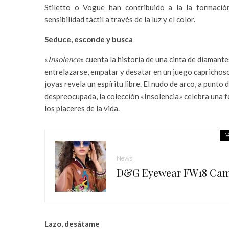
Stiletto o Vogue han contribuido a la la formació
sensibilidad táctil a través de la luz y el color.
Seduce, esconde y busca
«
Insolence
» cuenta la historia de una cinta de diamant
entrelazarse, empatar y desatar en un juego caprichoso 
joyas revela un espíritu libre. El nudo de arco, a punt
despreocupada, la colección «Insolencia» celebra una f
los placeres de la vida.
V
News
D&G Eyewear FW18 Ca
Lazo, desátame