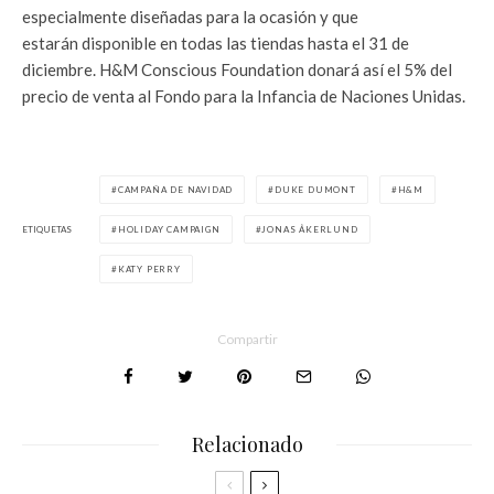
especialmente diseñadas para la ocasión y que
estarán disponible en todas las tiendas hasta el 31 de
diciembre. H&M Conscious Foundation donará así el 5% del
precio de venta al Fondo para la Infancia de Naciones Unidas.
CAMPAÑA DE NAVIDAD
DUKE DUMONT
H&M
ETIQUETAS
HOLIDAY CAMPAIGN
JONAS ÅKERLUND
KATY PERRY
Compartir
Relacionado