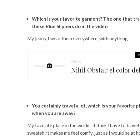
Which is your favorite garment? The one that trans
these Blue Slippers
do in the video.
My jeans, I wear them everywhere, with anything.
V
News
Nihil Obstat: el color d
You certainly travel a lot, which is your favorite p
when you are away?
My favorite place in the world… I think I have to travel
sweatshirt makes me feel comfy, just as I would be at h