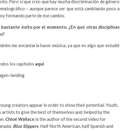
ento. Pero sí que creo que hay mucha discriminación de género
nematográfico – aunque parece ser que está cambiando poco a
toy formando parte de ese cambio.
 bastante éxito por el momento. ¿En qué otras disciplinas
ro?
ambién me encantaría hacer música, ya que es algo que estudié
odos los capítulos
aquí
 young creators appear in order to show their potential. Youth,
 as artists to give the best of themselves and, helped by the
wn.
Chloé Wallace
is the author of the second video for
Canada:
Blue Slippers
. Half North American, half Spanish and