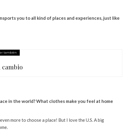
ports you to all kind of places and experiences, just like
er también
el cambio
lace in the world?
What clothes make you feel at home
 even more to choose a place! But I love the U.S. A big
ome.