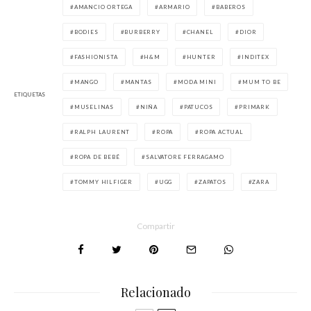
AMANCIO ORTEGA
ARMARIO
BABEROS
BODIES
BURBERRY
CHANEL
DIOR
FASHIONISTA
H&M
HUNTER
INDITEX
MANGO
MANTAS
MODA MINI
MUM TO BE
ETIQUETAS
MUSELINAS
NIÑA
PATUCOS
PRIMARK
RALPH LAURENT
ROPA
ROPA ACTUAL
ROPA DE BEBÉ
SALVATORE FERRAGAMO
TOMMY HILFIGER
UGG
ZAPATOS
ZARA
Compartir
Relacionado