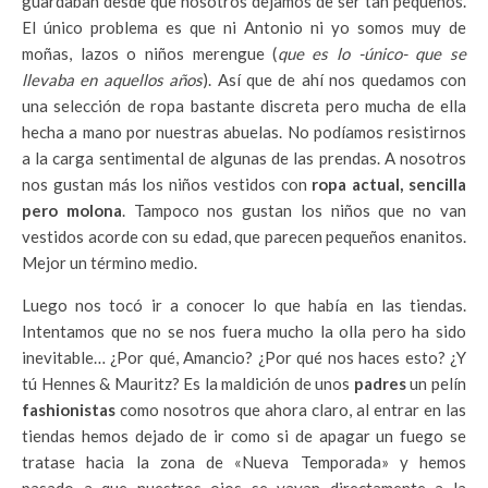
guardaban desde que nosotros dejamos de ser tan pequeños.
El único problema es que ni Antonio ni yo somos muy de
moñas, lazos o niños merengue (
que es lo -único- que se
llevaba en aquellos años
). Así que de ahí nos quedamos con
una selección de ropa bastante discreta pero mucha de ella
hecha a mano por nuestras abuelas. No podíamos resistirnos
a la carga sentimental de algunas de las prendas. A nosotros
nos gustan más los niños vestidos con
ropa actual, sencilla
pero molona
. Tampoco nos gustan los niños que no van
vestidos acorde con su edad, que parecen pequeños enanitos.
Mejor un término medio.
Luego nos tocó ir a conocer lo que había en las tiendas.
Intentamos que no se nos fuera mucho la olla pero ha sido
inevitable… ¿Por qué, Amancio? ¿Por qué nos haces esto? ¿Y
tú Hennes & Mauritz? Es la maldición de unos
padres
un pelín
fashionistas
como nosotros que ahora claro, al entrar en las
tiendas hemos dejado de ir como si de apagar un fuego se
tratase hacia la zona de «Nueva Temporada» y hemos