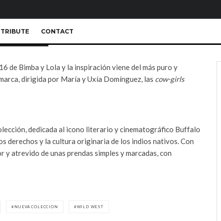
TRIBUTE
CONTACT
6 de Bimba y Lola y la inspiración viene del más puro y
 marca, dirigida por María y Uxía Domínguez, las
cow-girls
colección, dedicada al icono literario y cinematográfico Buffalo
 derechos y la cultura originaria de los indios nativos. Con
or y atrevido de unas prendas simples y marcadas, con
NUEVA COLECCION
WILD WEST