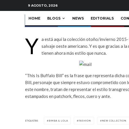
News
·
1 Minuto de lectura
9 AGOSTO, 2026
HOME
BLOGS
NEWS
EDITORIALS
CON
Y
a está aquí la colección otoño/invierno 2015-1
salvaje oeste americano. Y es que gracias a la
tienen ahora más estilo que nunca.
“This Is Buffalo Bill” es la frase que representa dicha 
Bill, personaje que siempre estuvo comprometido con los
este nombre, tratan de representar el estilo transgres
estampados en patchork, flecos, cuero y ante.
ETIQUETAS
BIMBA & LOLA
FASHION
NEW COLLECTION