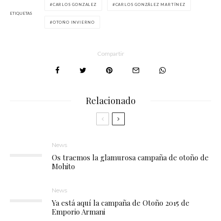
CARLOS GONZALEZ
CARLOS GONZÁLEZ MARTÍNEZ
ETIQUETAS
OTOÑO INVIERNO
Compartir
Relacionado
News
Os traemos la glamurosa campaña de otoño de
Mohito
News
Ya está aquí la campaña de Otoño 2015 de
Emporio Armani