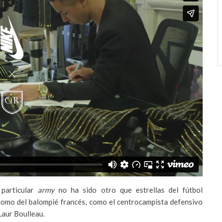
 particular
army
no ha sido otro que estrellas del fútbol
 como del balompié francés, como el centrocampista defensivo
Laur Boulleau.