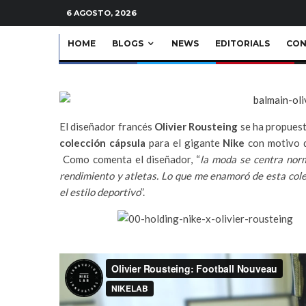
News
·
1 Minuto de lectura
6 AGOSTO, 2026
HOME
BLOGS
NEWS
EDITORIALS
CON
El diseñador francés
Olivier Rousteing
se ha propuest
colección cápsula
para el gigante
Nike
con motivo 
Como comenta el diseñador, “
la moda se centra norm
rendimiento y atletas. Lo que me enamoró de esta colec
el estilo deportivo
”.