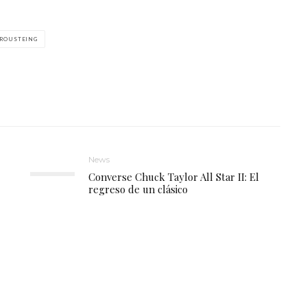
 ROUSTEING
News
Converse Chuck Taylor All Star II: El
regreso de un clásico