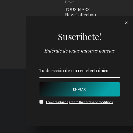
News
TOUS MARS
New Collection
News
Suscríbete!
Louis Vuitton x
Yayoi Kusama
Campaign
Entérate de todas nuestras noticias
I have read and agree to the terms and conditions