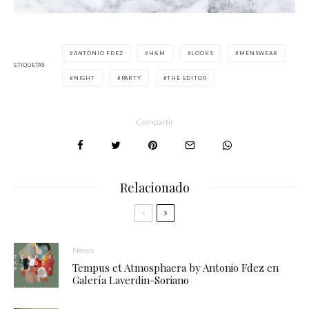
ANTONIO FDEZ
H&M
LOOKS
MENSWEAR
ETIQUETAS
NIGHT
PARTY
THE EDITOR
Compartir
Relacionado
News
Tempus et Atmosphaera by Antonio Fdez en
Galería Laverdin-Soriano