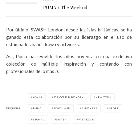
PUMA x The Weeknd
Por último, SWASH London, desde las islas británicas, se ha
ganado esta colaboración por su liderazgo en el uso de
estampados hand-drawn y artworks.
Así, Puma ha revivido los años noventa en una exclusiva
colección de múltiple inspiración y contando con
profesionales de lo más
it
.
A/W15
ICE COLD NEW YORK
NEW YORK
ETIQUETAS
PUMA
SCHOUWER
SNEAKERS
SPORT
STAMPD
SWASH
VAST KOLA