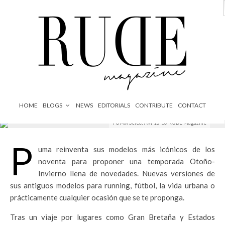
News
·
1 Minuto de lectura
HOME
BLOGS
NEWS
EDITORIALS
CONTRIBUTE
CONTACT
PUMA Select AW 15-16 RUDE Magazine
P
uma reinventa sus modelos más icónicos de los
noventa para proponer una temporada Otoño-
Invierno llena de novedades. Nuevas versiones de
sus antiguos modelos para running, fútbol, la vida urbana o
prácticamente cualquier ocasión que se te proponga.
Tras un viaje por lugares como Gran Bretaña y Estados