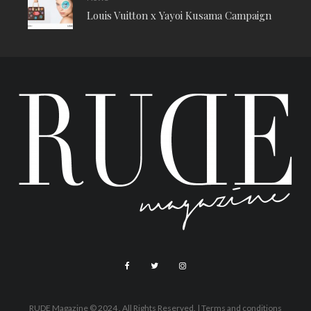
Louis Vuitton x Yayoi Kusama Campaign
RUDE Magazine © 2024 . All Rights Reserved.
| Terms and conditions