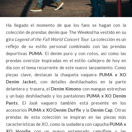
Ha llegado el momento de que los fans se hagan con la
colección de prendas denim que The Weeknd ha vestido en su
gira
Legend of the Fall World Concert Tour
. La colección es un
reflejo de su estilo personal combinado con las prendas
deportivas
PUMA
. El denim puro y con rotos, así como las
prendas oversize inspiradas en el estilo callejero de hoy en
día son el tema recurrente de este nuevo lanzamiento. Como
piezas clave, destacan la chaqueta vaquera
PUMA x XO
Denim Jacket,
con detalles deshilachados en la parte
delantera y trasera, el
Denim Kimono
con mangas estrechas
y un bajo deshilachado y los pantalones
PUMA x XO Denim
Pants
. El
look
vaquero también está presente en los
accesorios
PUMA x XO Denim Duffle
y la
Denim Cap
. Otras
prendas de esta colección se inspiran en las piezas más
características de XO, como la sudadera con capucha
PUMA x
XO Hoodie
con un nuevo estampado camuflaje y las