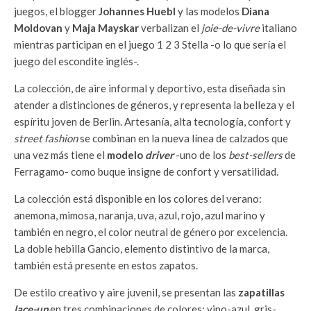
juegos, el blogger
Johannes Huebl
y las modelos
Diana
Moldovan
y
Maja Mayskar
verbalizan el
joie-de-vivre
italiano
mientras participan en el juego 1 2 3 Stella -o lo que sería el
juego del escondite inglés-.
La colección, de aire informal y deportivo, esta diseñada sin
atender a distinciones de géneros, y representa la belleza y el
espíritu joven de Berlin. Artesanía, alta tecnología, confort y
street fashion
se combinan en la nueva línea de calzados que
una vez más tiene el
modelo
driver
-uno de los
best-sellers
de
Ferragamo- como buque insigne de confort y versatilidad.
La colección está disponible en los colores del verano:
anemona, mimosa, naranja, uva, azul, rojo, azul marino y
también en negro, el color neutral de género por excelencia.
La doble hebilla Gancio, elemento distintivo de la marca,
también está presente en estos zapatos.
De estilo creativo y aire juvenil, se presentan las
zapatillas
lace-up
en tres combinaciones de colores: vino-azul, gris-