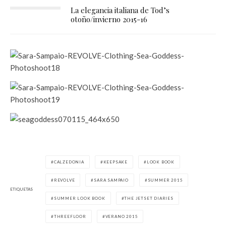
La elegancia italiana de Tod’s
otoño/invierno 2015-16
CALZEDONIA
KEEPSAKE
LOOK BOOK
REVOLVE
SARA SAMPAIO
SUMMER 2015
ETIQUETAS
SUMMER LOOK BOOK
THE JETSET DIARIES
THREEFLOOR
VERANO 2015