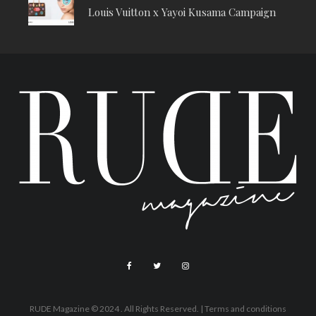
Louis Vuitton x Yayoi Kusama Campaign
RUDE Magazine © 2024 . All Rights Reserved.
| Terms and conditions