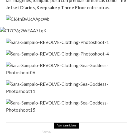
las imágenes, Sampaio posa con prendas de marcas como
The
Jetset Diaries
,
Keepsake
y
Three Floor
entre otras.
Ver también
News