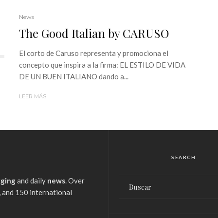
News
The Good Italian by CARUSO
El corto de Caruso representa y promociona el
concepto que inspira a la firma: EL ESTILO DE VIDA
DE UN BUEN ITALIANO dando a...
LEER MÁS
SEARCH
gging
and daily
news
. Over
 and 150 international