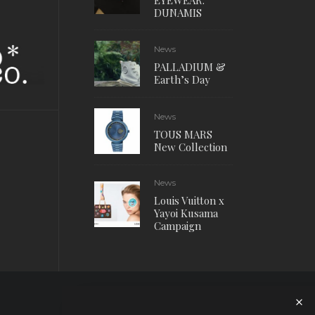
EYEWEAR:
DUNAMIS
News
PALLADIUM &
Earth’s Day
News
TOUS MARS
New Collection
News
Louis Vuitton x
Yayoi Kusama
Campaign