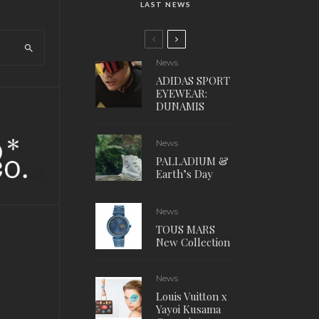
LAST NEWS
News
ADIDAS SPORT
EYEWEAR:
DUNAMIS
News
PALLADIUM &
Earth’s Day
News
TOUS MARS
New Collection
News
Louis Vuitton x
Yayoi Kusama