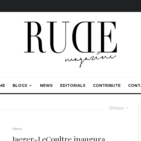
ME
BLOGS
NEWS
EDITORIALS
CONTRIBUTE
CONT
Último
News
Jaeger-LeCoultre inaugura