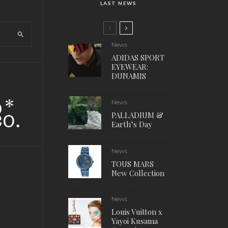
LAST NEWS
News
ADIDAS SPORT
EYEWEAR:
DUNAMIS
News
PALLADIUM &
Earth’s Day
News
TOUS MARS
New Collection
News
Louis Vuitton x
Yayoi Kusama