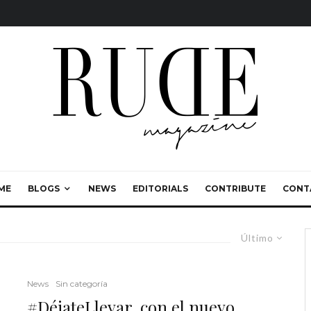
ME
BLOGS
NEWS
EDITORIALS
CONTRIBUTE
CONT
Último
News
Sin categoría
#DéjateLlevar, con el nuevo