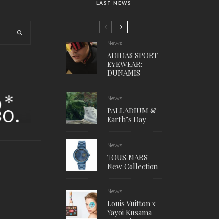
LAST NEWS
News
ADIDAS SPORT
EYEWEAR:
DUNAMIS
News
PALLADIUM &
Earth’s Day
News
TOUS MARS
New Collection
News
Louis Vuitton x
Yayoi Kusama