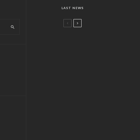
LAST NEWS
News
ADIDAS SPORT
EYEWEAR:
DUNAMIS
News
PALLADIUM &
Earth’s Day
News
TOUS MARS
New Collection
News
Louis Vuitton x