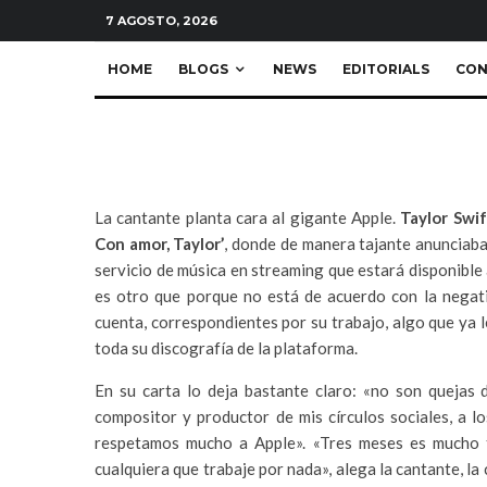
News
·
1 Minuto de lectura
7 AGOSTO, 2026
HOME
BLOGS
NEWS
EDITORIALS
CON
La cantante planta cara al gigante Apple.
Taylor Swif
Con amor, Taylor’
, donde de manera tajante anunciaba 
servicio de música en streaming que estará disponible 
es otro que porque no está de acuerdo con la negati
cuenta, correspondientes por su trabajo, algo que ya 
toda su discografía de la plataforma.
En su carta lo deja bastante claro: «no son quejas d
compositor y productor de mis círculos sociales, a 
respetamos mucho a Apple». «Tres meses es mucho t
cualquiera que trabaje por nada», alega la cantante, la