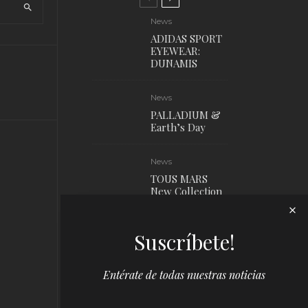
News
ADIDAS SPORT
EYEWEAR:
DUNAMIS
News
PALLADIUM &
Earth’s Day
News
TOUS MARS
New Collection
News
Suscríbete!
Louis Vuitton x
Yayoi Kusama
Campaign
Entérate de todas nuestras noticias