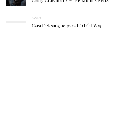
Cindy Crawford x ACNE Studios FW18
News
Cara Delevingne para BO.BÔ FW15