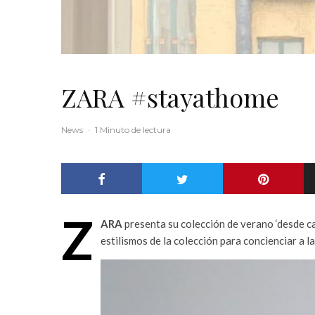
ZARA #stayathome
News
·
1 Minuto de lectura
Z
ARA
presenta su colección de verano ‘desde ca
estilismos de la colección para concienciar a l