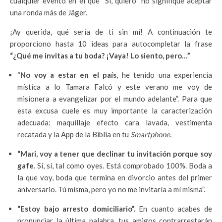
cualquier evento en el que “Sí, quiero” no signifique aceptar
una ronda más de Jäger.
¡Ay querida, qué sería de ti sin mí! A continuación te
proporciono hasta 10 ideas para autocompletar la frase
“¿Qué me invitas a tu boda? ¡Vaya! Lo siento, pero…”
“
No voy a estar en el país
, he tenido una experiencia
mística a lo Tamara Falcó y este verano me voy de
misionera a evangelizar por el mundo adelante”. Para que
esta excusa cuele es muy importante la caracterización
adecuada: maquillaje efecto cara lavada, vestimenta
recatada y la App de la Biblia en tu
Smartphone
.
“Mari, voy a tener que declinar tu invitación porque soy
gafe
. Sí, sí, tal como oyes. Está comprobado 100%. Boda a
la que voy, boda que termina en divorcio antes del primer
aniversario. Tú misma, pero yo no me invitaría a mí misma”.
“Estoy bajo arresto domiciliario”.
En cuanto acabes de
pronunciar la última palabra, tus amigos contrarrestarán