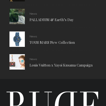
News
PALLADIUM & Earth’s Day
News
TOUS MARS New Collection
News
Louis Vuitton x Yayoi Kusama Campaign