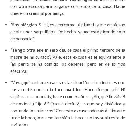
con otra excusa para largarse corriendo de tu casa. Nadie
quiere un criminal por amigo.
“Soy alérgica.
Sí, sí, es acercarme al plumeti y me empiezan
a salir unos sarpullidos. De hecho, ya me está picando sólo
de pensarlo”.
“Tengo otra ese mismo día,
se casa el primo tercero de la
madre de mi cuñado”. Vale, esta excusa es el equivalente a
“mi perro se ha comido los deberes”, pero es de lo más
efectiva.
“Vaya, qué embarazosa es esta situación… Lo cierto es que
me acosté con tu futuro marido
… Hace tiempo ¡eh! Ni
siquiera os conocíais, hace como 6 años… ¡Ah, qué lleváis 8
de novios! ¿Dije 6? Quería decir 9, es que soy disléxica y
confundo los números”. Con esta excusa, además de librarte
tú de la boda, lo mismo también le haces un favor al resto de
invitados.