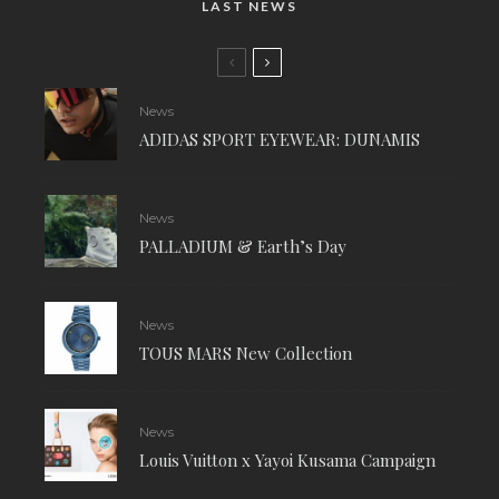
LAST NEWS
News
ADIDAS SPORT EYEWEAR: DUNAMIS
News
PALLADIUM & Earth’s Day
News
TOUS MARS New Collection
News
Louis Vuitton x Yayoi Kusama Campaign