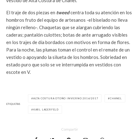
vestido de Alta Costura de Chanel.
El traje de dos piezas en
tweed
centra toda su atención en los
hombros fruto del equipo de artesanos -el biselado no lleva
ningún relleno-. Chaquetas que se alargan cubriendo las
caderas; pantalón culottes; botas de ante arrugado visibles
en los trajes de día bordados con motivos en forma de flores.
Para la noche, las plumas toman el control en el remate de un
vestido o apoyando la silueta de los hombros. Sobriedad en
estado puro que solo se ve interrumpida en vestidos con
escote en V.
ALTA COSTURA OTOÑO INVIERNO 2016/2017
CHANEL
ETIQUETAS
KARL LAGERFELD
Compartir