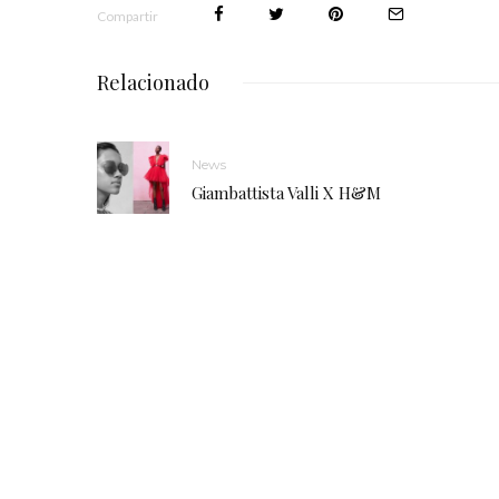
Compartir
Relacionado
News
Giambattista Valli X H&M