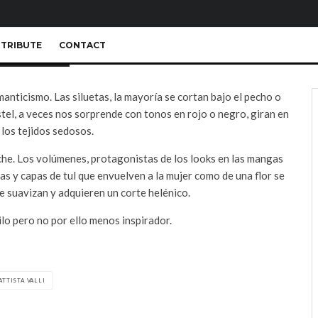
TRIBUTE
CONTACT
omanticismo. Las siluetas, la mayoría se cortan bajo el pecho o
astel, a veces nos sorprende con tonos en rojo o negro, giran en
 los tejidos sedosos.
noche. Los volúmenes, protagonistas de los looks en las mangas
pas y capas de tul que envuelven a la mujer como de una flor se
se suavizan y adquieren un corte helénico.
tilo pero no por ello menos inspirador.
ATTISTA VALLI