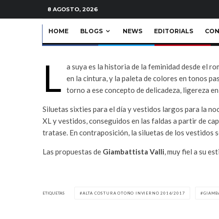
News
·
1 Minuto de lectura
8 AGOSTO, 2026
HOME
BLOGS
NEWS
EDITORIALS
CON
L
a suya es la historia de la feminidad desde el r
en la cintura, y la paleta de colores en tonos p
torno a ese concepto de delicadeza, ligereza en
Siluetas sixties para el día y vestidos largos para la 
XL y vestidos, conseguidos en las faldas a partir de ca
tratase. En contraposición, la siluetas de los vestidos 
Las propuestas de
Giambattista Valli
, muy fiel a su es
ETIQUETAS
ALTA COSTURA OTOÑO INVIERNO 2016/2017
GIAMB