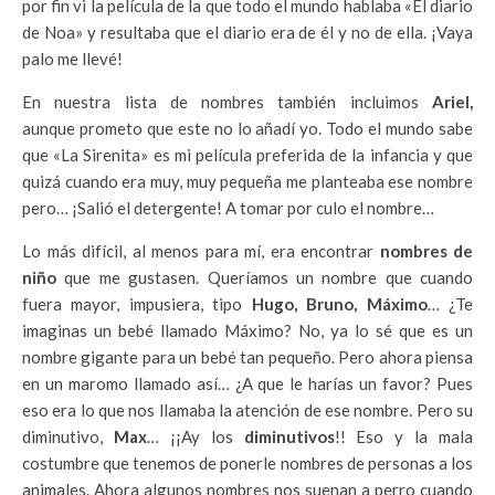
por fin vi la película de la que todo el mundo hablaba «El diario
de Noa» y resultaba que el diario era de él y no de ella. ¡Vaya
palo me llevé!
En nuestra lista de nombres también incluimos
Ariel,
aunque
prometo que este no lo añadí yo. Todo el mundo sabe
que «La Sirenita» es mi película preferida de la infancia y que
quizá cuando era muy, muy pequeña me planteaba ese nombre
pero… ¡Salió el detergente! A tomar por culo el nombre…
Lo más difícil, al menos para mí, era encontrar
nombres de
niño
que me gustasen. Queríamos un nombre que cuando
fuera mayor, impusiera, tipo
Hugo, Bruno, Máximo
… ¿Te
imaginas un bebé llamado Máximo? No, ya lo sé que es un
nombre gigante para un bebé tan pequeño. Pero ahora piensa
en un maromo llamado así… ¿A que le harías un favor? Pues
eso era lo que nos llamaba la atención de ese nombre. Pero su
diminutivo,
Max
… ¡¡Ay los
diminutivos
!! Eso y la mala
costumbre que tenemos de ponerle nombres de personas a los
animales. Ahora algunos nombres nos suenan a perro cuando