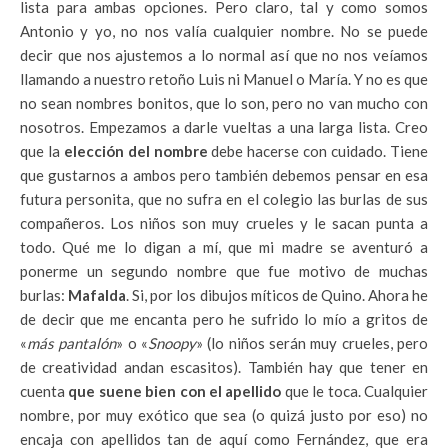
lista para ambas opciones. Pero claro, tal y como somos
Antonio y yo, no nos valía cualquier nombre. No se puede
decir que nos ajustemos a lo normal así que no nos veíamos
llamando a nuestro retoño Luis ni Manuel o María. Y no es que
no sean nombres bonitos, que lo son, pero no van mucho con
nosotros. Empezamos a darle vueltas a una larga lista. Creo
que la
elección del nombre
debe hacerse con cuidado. Tiene
que gustarnos a ambos pero también debemos pensar en esa
futura personita, que no sufra en el colegio las burlas de sus
compañeros. Los niños son muy crueles y le sacan punta a
todo. Qué me lo digan a mí, que mi madre se aventuró a
ponerme un segundo nombre que fue motivo de muchas
burlas:
Mafalda
. Si, por los dibujos míticos de Quino. Ahora he
de decir que me encanta pero he sufrido lo mío a gritos de
«
más pantalón
» o «
Snoopy
» (lo niños serán muy crueles, pero
de creatividad andan escasitos). También hay que tener en
cuenta
que suene bien con el apellido
que le toca. Cualquier
nombre, por muy exótico que sea (o quizá justo por eso) no
encaja con apellidos tan de aquí como Fernández, que era