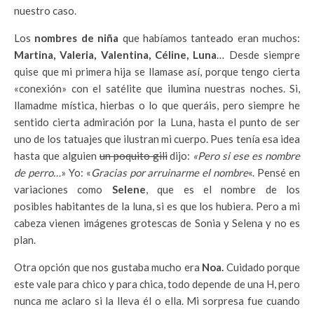
nuestro caso.
Los
nombres de niña
que habíamos tanteado eran muchos:
Martina, Valeria, Valentina, Céline, Luna
… Desde siempre
quise que mi primera hija se llamase así, porque tengo cierta
«conexión» con el satélite que ilumina nuestras noches. Si,
llamadme mística, hierbas o lo que queráis, pero siempre he
sentido cierta admiración por la Luna, hasta el punto de ser
uno de los tatuajes que ilustran mi cuerpo. Pues tenía esa idea
hasta que alguien
un poquito gili
dijo:
«Pero si ese es nombre
de perro…
» Yo: «
Gracias por arruinarme el nombre
«. Pensé en
variaciones como
Selene
, que es el nombre de los
posibles habitantes de la luna, si es que los hubiera. Pero a mi
cabeza vienen imágenes grotescas de Sonia y Selena y no es
plan.
Otra opción que nos gustaba mucho era
Noa.
Cuidado porque
este vale para chico y para chica, todo depende de una H, pero
nunca me aclaro si la lleva él o ella. Mi sorpresa fue cuando