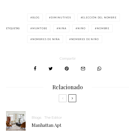
BLOG
DIMINUTIVOS
ELECCIÓN DEL NOMBRE
ETIQUETAS
MUMTOBE
NIÑA
NIÑO
NOMBRE
NOMBRES DE NIÑA
NOMBRES DE NIÑO
Compartir
Relacionado
Blogs
The Editor
Manhattan Apt