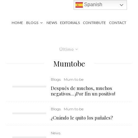
Spanish
HOME
BLOGS
NEWS
EDITORIALS
CONTRIBUTE
CONTACT
Último
Mumtobe
Blogs
Mum to be
Después de muchos, muchos
negativos… ¡Por fín un positivo!
Blogs
Mum to be
¿Cuándo le quito los pañales?
News