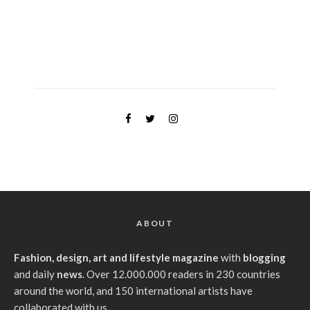
ABOUT
Fashion, design, art and lifestyle magazine
with
blogging
and daily
news
. Over 12.000.000 readers in 230 countries
around the world, and 150 international artists have
collaborated with us.