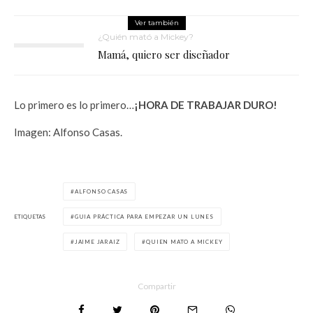
Ver también
¿Quién mató a Mickey?
Mamá, quiero ser diseñador
Lo primero es lo primero…
¡HORA DE TRABAJAR DURO!
Imagen: Alfonso Casas.
ALFONSO CASAS
ETIQUETAS
GUIA PRÁCTICA PARA EMPEZAR UN LUNES
JAIME JARAIZ
QUIEN MATO A MICKEY
Compartir