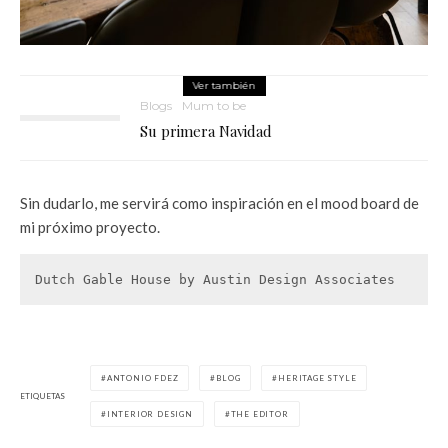
Ver también
Blogs
Mum to be
Su primera Navidad
Sin dudarlo, me servirá como inspiración en el mood board de
mi próximo proyecto.
Dutch Gable House by Austin Design Associates
ANTONIO FDEZ
BLOG
HERITAGE STYLE
ETIQUETAS
INTERIOR DESIGN
THE EDITOR