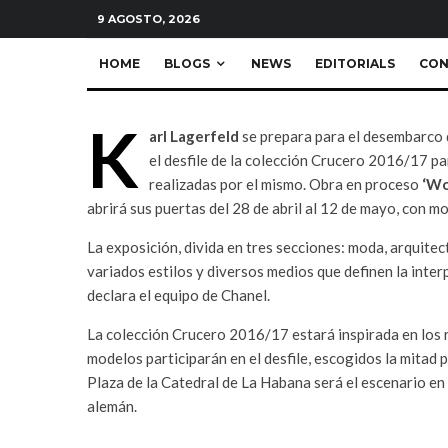
News
·
1 Minuto de lectura
9 AGOSTO, 2026
HOME
BLOGS
NEWS
EDITORIALS
CON
K
arl Lagerfeld
se prepara para el desembarco
el desfile de la colección Crucero 2016/17 p
realizadas por el mismo. Obra en proceso
‘Wo
abrirá sus puertas del 28 de abril al 12 de mayo, con m
La exposición, divida en tres secciones: moda, arquitec
variados estilos y diversos medios que definen la interp
declara el equipo de Chanel.
La colección Crucero 2016/17 estará inspirada en los r
modelos participarán en el desfile, escogidos la mitad p
Plaza de la Catedral de La Habana será el escenario en
alemán.