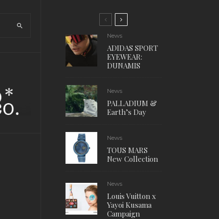
News
ADIDAS SPORT
EYEWEAR:
DUNAMIS
News
PALLADIUM &
Earth’s Day
News
TOUS MARS
New Collection
News
Louis Vuitton x
Yayoi Kusama
Campaign