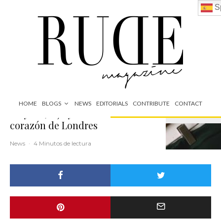
S
HOME
BLOGS
NEWS
EDITORIALS
CONTRIBUTE
CONTACT
Mayfair, lujo y discreción en el
corazón de Londres
News
·
4 Minutos de lectura