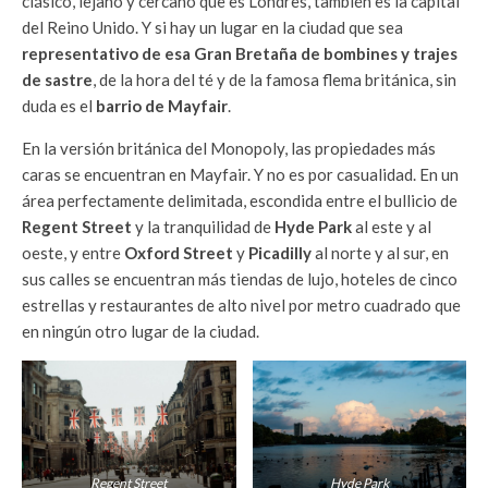
clásico, lejano y cercano que es Londres, también es la capital
del Reino Unido. Y si hay un lugar en la ciudad que sea
representativo de esa Gran Bretaña de bombines y trajes
de sastre
, de la hora del té y de la famosa flema británica, sin
duda es el
barrio de Mayfair
.
En la versión británica del Monopoly, las propiedades más
caras se encuentran en Mayfair. Y no es por casualidad. En un
área perfectamente delimitada, escondida entre el bullicio de
Regent Street
y la tranquilidad de
Hyde Park
al este y al
oeste, y entre
Oxford Street
y
Picadilly
al norte y al sur, en
sus calles se encuentran más tiendas de lujo, hoteles de cinco
estrellas y restaurantes de alto nivel por metro cuadrado que
en ningún otro lugar de la ciudad.
Regent Street
Hyde Park