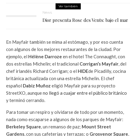
Ver también
News
Dior presenta Rose des Vents: bajo el mar
En Mayfair también se mima al estómago, y por eso cuenta
con algunos de los mejores restaurantes de la ciudad. Por
ejemplo, el
Hélène Darroze
en el hotel The Connaught, con
dos estrellas Michelin; el tradicional
Corrigan’s Mayfair
, del
chef irlandés Richard Corrigan; o el
HIDE
de Picadilly, cocina
británica actualizada con una estrella Michelin. El chef
español
Dabiz Muñoz
eligió Mayfair para su proyecto
StreetXO, aunque
no llegó a cuajar entre el público británico
y terminó cerrando.
Para tomar un respiro y olvidarse de todo por un momento,
nada como escaparse a algunos de los parques de Mayfair:
Berkeley Square
, un remanso de paz;
Mount Street
Gardens
, con sus cafeterías y terrazas; o
Grosvenor Square
,