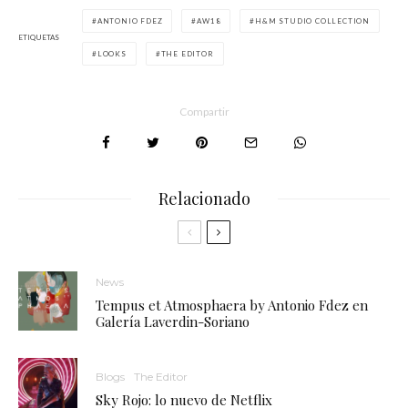
ANTONIO FDEZ
AW18
H&M STUDIO COLLECTION
ETIQUETAS
LOOKS
THE EDITOR
Compartir
Relacionado
News
Tempus et Atmosphaera by Antonio Fdez en
Galería Laverdin-Soriano
Blogs
The Editor
Sky Rojo: lo nuevo de Netflix