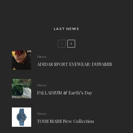
LAST NEWS
News
ADIDAS SPORT EYEWEAR: DUNAMIS
News
PALLADIUM & Earth’s Day
News
TOUS MARS New Collection