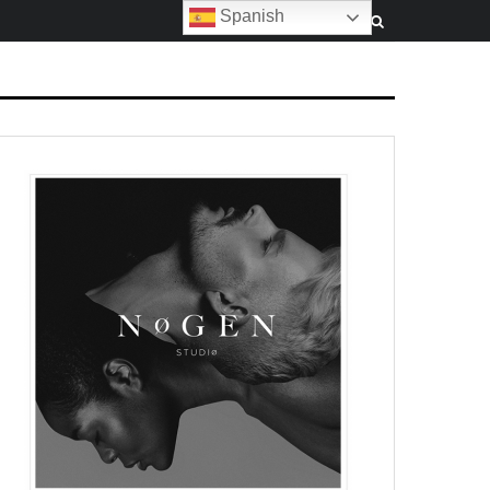
Spanish
MFSHOW WOMEN Spring/Summer 16 / Poete