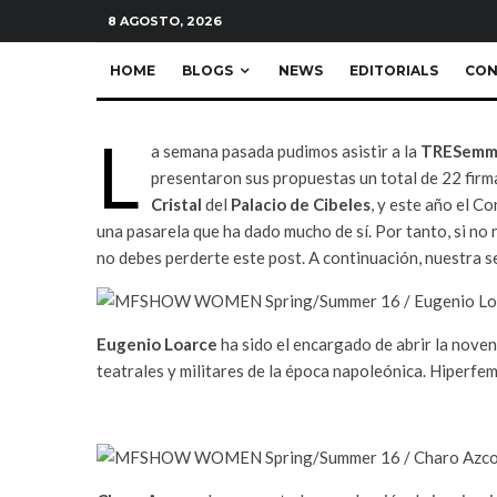
News
Sin categoría
·
3 Minutos de lectura
8 AGOSTO, 2026
HOME
BLOGS
NEWS
EDITORIALS
CON
L
a semana pasada pudimos asistir a la
TRESemm
presentaron sus propuestas un total de 22 firma
Cristal
del
Palacio de Cibeles
, y este año el C
una pasarela que ha dado mucho de sí. Por tanto, si no
no debes perderte este post. A continuación, nuestra se
Eugenio Loarce
ha sido el encargado de abrir la 
teatrales y militares de la época napoleónica. Hiperfe