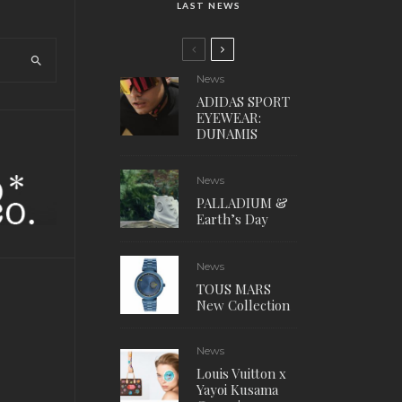
LAST NEWS
News
ADIDAS SPORT
EYEWEAR:
DUNAMIS
News
PALLADIUM &
Earth’s Day
News
TOUS MARS
New Collection
News
Louis Vuitton x
Yayoi Kusama