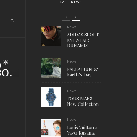
LAST NEWS
News
ADIDAS SPORT
EYEWEAR:
DUNAMIS
News
PALLADIUM &
Earth’s Day
News
TOUS MARS
New Collection
News
Louis Vuitton x
Yayoi Kusama