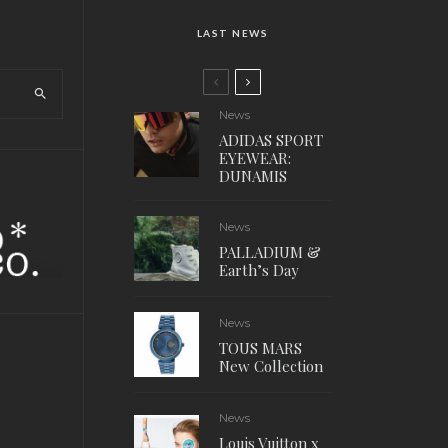
LAST NEWS
News
ADIDAS SPORT
EYEWEAR:
DUNAMIS
News
PALLADIUM &
Earth’s Day
News
TOUS MARS
New Collection
News
Louis Vuitton x