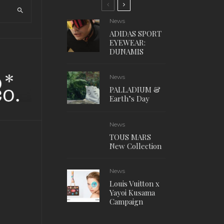
News
ADIDAS SPORT
EYEWEAR:
DUNAMIS
News
PALLADIUM &
Earth’s Day
News
TOUS MARS
New Collection
News
Louis Vuitton x
Yayoi Kusama
Campaign