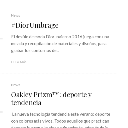
News
#DiorUmbrage
El desfile de moda Dior invierno 2016 juega con una
mezcla y recopilación de materiales y diseños, para
grabar los contornos de...
LEER MÁS
News
Oakley Prizm™: deporte y
tendencia
La nueva tecnología tendencia este verano: deporte
con colores más vivos. Todos aquellos que practican
deporte buscan el mejor equipamiento, además de ir...